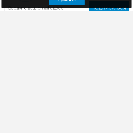
ПОДПИСАТЬСЯ
Компания специализируется на розничной и оптовой
продаже компьютерной техники, оргтехники как для
дома, так и для офиса
ИНФОРМАЦИЯ
ЛИЧНЫЙ КАБИНЕТ
КОНТАКТЫ