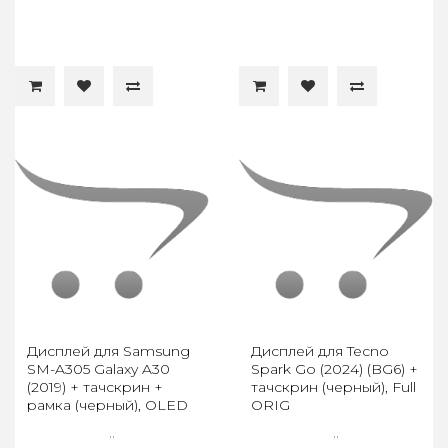
Дисплей для Samsung
Дисплей для Tecno
SM-A305 Galaxy A30
Spark Go (2024) (BG6) +
(2019) + тачскрин +
тачскрин (черный), Full
рамка (черный), OLED
ORIG
LCD
..
..