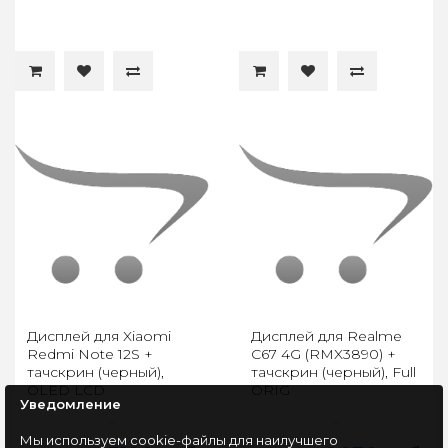
Дисплей для Xiaomi
Дисплей для Realme
Redmi Note 12S +
C67 4G (RMX3890) +
тачскрин (черный),
тачскрин (черный), Full
OLED LCD
ORIG
Уведомление
..
..
Мы используем cookie-файлы для наилучшего