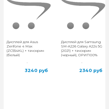
Дисплей для Asus
Дисплей для Samsung
Zenfone 4 Max
SM-A226 Galaxy A22s 5G
(ZC554KL) + тачскрин
(2021) + тачскрин
(белый)
(черный), ОРИГ100%
..
..
3240 руб
2340 руб