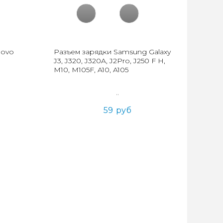
novo
Разъем зарядки Samsung Galaxy
J3, J320, J320A, J2Pro, J250 F H,
M10, M105F, A10, A105
..
59 руб