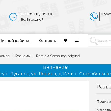
Пн-Пт: 9-18, Сб: 9-16
Коро
Вс: Выходной
Личный кабинет
Контакты
фонов
Разьемы
Разъём Samsung original
Внимание!
 г. Луганск, ул. Ленина, д.143 и г. Старобельск 
Разъё
Произв
Модель