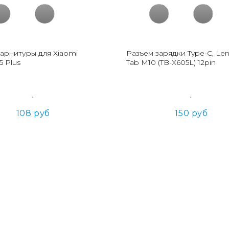
гарнитуры для Xiaomi
Разъем зарядки Type-C, Le
5 Plus
Tab M10 (TB-X605L) 12pin
..
..
108 руб
150 руб