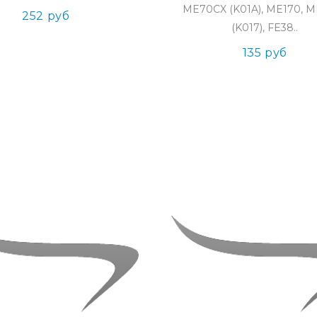
ME70CX (K01A), ME170, 
252 руб
(K017), FE38..
135 руб