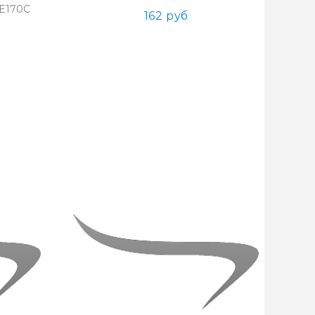
ME170C
162 руб