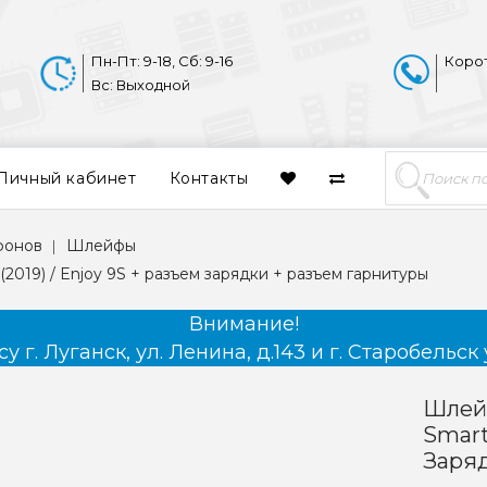
Пн-Пт: 9-18, Сб: 9-16
Коро
Вс: Выходной
Личный кабинет
Контакты
фонов
Шлейфы
(2019) / Enjoy 9S + разъем зарядки + разъем гарнитуры
Внимание!
 г. Луганск, ул. Ленина, д.143 и г. Старобельск 
Шлейф
Smart
Заряд