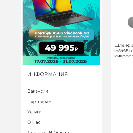
Шлейф д
(A546E) 
микроф
ИНФОРМАЦИЯ
Вакансии
Партнерам
Услуги
О Нас
Доставка И Оплата