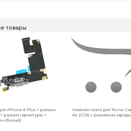
е товары
ля iPhone 6 Plus + разъем
Нижняя плата для Tecno Ca
 + разъем гарнитуры +
Air (CC6) с разъёмом заряд
н (белый)