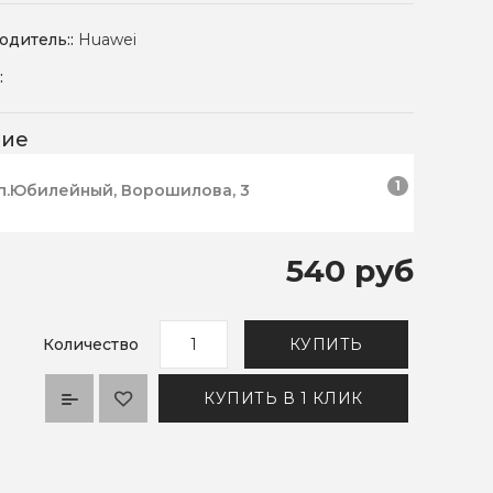
одитель::
Huawei
:
чие
1
п.Юбилейный, Ворошилова, 3
540 руб
Количество
КУПИТЬ
КУПИТЬ В 1 КЛИК