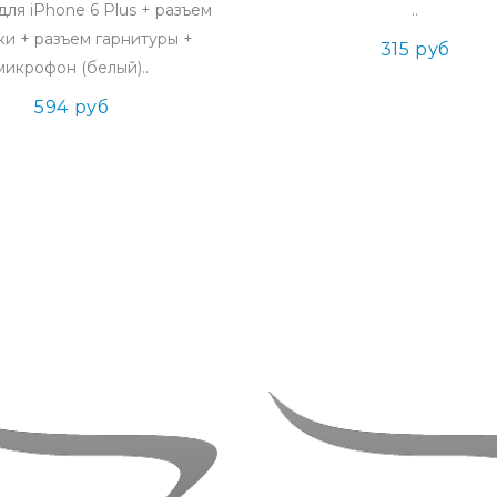
ля iPhone 6 Plus + разъем
..
ки + разъем гарнитуры +
315 руб
микрофон (белый)..
594 руб