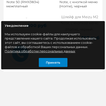
Note 50 (RMX3834)
Note, с кнопкой меню
межплатный
(Home), черный
..
Шлейф для Meizu M2
Note, с кнопкой меню
200 руб
Уведомление
(Home), черный..
Мы используем cookie-файлы для наилучшего
387 руб
представления нашего сайта. Продолжая использовать
этот сайт, вы соглашаетесь с использованием cookie-
файлов и обработкой Ваших персональных данных.
Политика обработки персональных данных
Принять