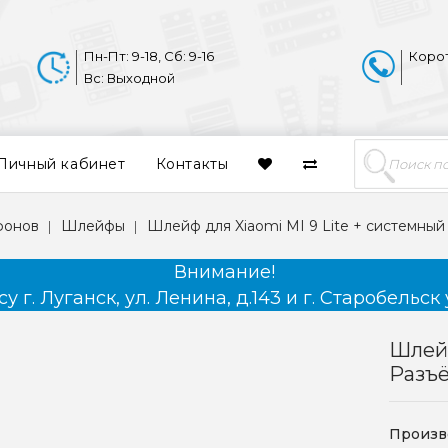
Пн-Пт: 9-18, Сб: 9-16
Коро
Вс: Выходной
Личный кабинет
Контакты
фонов
Шлейфы
Шлейф для Xiaomi MI 9 Lite + системны
Внимание!
 г. Луганск, ул. Ленина, д.143 и г. Старобельск 
Шлейф
Разъ
Произв