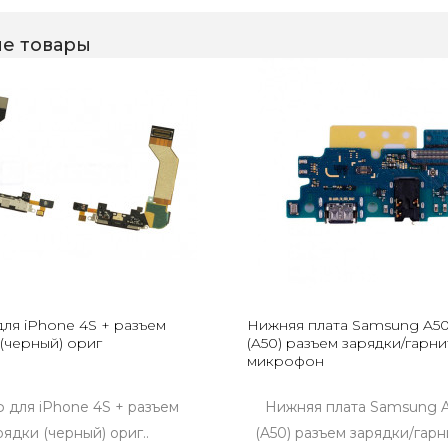
е товары
ля iPhone 4S + разъем
Нижняя плата Samsung A5
(черный) ориг
(A50) разъем зарядки/гарни
микрофон
для iPhone 4S + разъем
Нижняя плата Samsung 
рядки (черный) ориг..
(A50) разъем зарядки/гарн