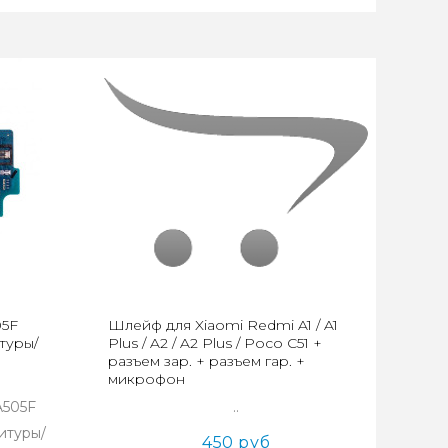
05F
Шлейф для Xiaomi Redmi A1 / A1
туры/
Plus / A2 / A2 Plus / Poco C51 +
разъем зар. + разъем гар. +
микрофон
A505F
..
итуры/
450 руб