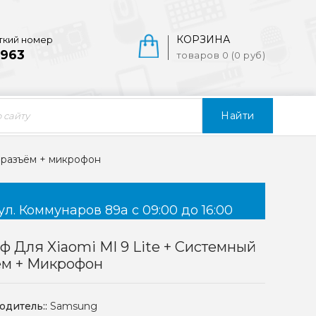
КОРЗИНА
ткий номер
963
товаров 0 (0 руб)
Найти
й разъём + микрофон
ул. Коммунаров 89а с 09:00 до 16:00
 Для Xiaomi MI 9 Lite + Системный
ём + Микрофон
одитель::
Samsung