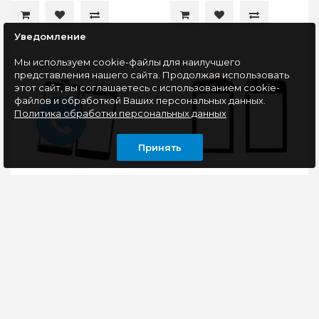
Уведомление
Мы используем cookie-файлы для наилучшего
представления нашего сайта. Продолжая использовать
этот сайт, вы соглашаетесь с использованием cookie-
файлов и обработкой Ваших персональных данных.
Политика обработки персональных данных
Принять
Тачскрин для BQ BQS-
Тачскрин для Nokia
5065 Choice (черный)
Asha 311, черный
Тачскрин для BQ BQS-
Тачскрин для Nokia
5065 Choice (черный)..
Asha 311, черный..
639 руб
405 руб