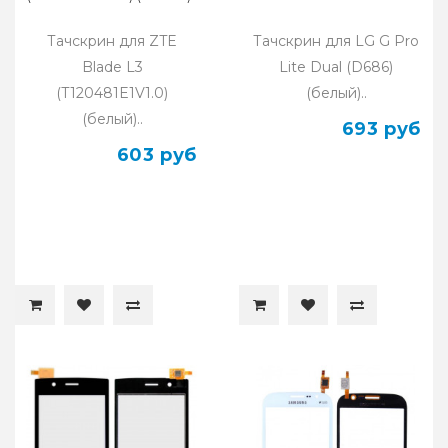
Тачскрин для ZTE
Тачскрин для LG G Pro
Blade L3
Lite Dual (D686)
(T120481E1V1.0)
(белый)..
(белый)..
693 руб
603 руб