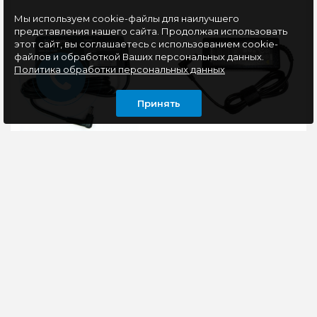
Мы используем cookie-файлы для наилучшего
представления нашего сайта. Продолжая использовать
этот сайт, вы соглашаетесь с использованием cookie-
файлов и обработкой Ваших персональных данных.
Политика обработки персональных данных
Принять
Блок питания для
Блок питания для
ноутбука Lenovo 65W
ноутбука Lenovo 65W
(20V, 3.25A, 4.0-1.7mm)
(19.5V, 3.42A, 5.5-2.5mm)
Copy AAA class
Copy AAA class
Новый блок питания
Зарядное устройство
подходит для моделей
для ноутбука Lenovo
ноутбуков
подходит для моделей
Lenovo:Lenovo Flex 4-
использующих для
1000, Flex 5-1000, Flex
питания параметры 20
6Leno..
в..