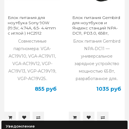
Блок питания для
Блок питания Gembird
ноутбука Sony 90W
для ноутбуков и
(19.5V, 4.74A, 6.5- 4.4mm
Яндекс станций NPA-
с иглой ) HC2912
DC11, PD3.0, 65Вт,
штекер Type-C
Совместимые
Блок питания Gembird
партномера: VGA-
NPA‑DC11 —
AC19V10, VGA-AC19V11,
универсальное
VGA-AC19V12, VGP-
зарядное устройство
AC19V13, VGP-AC19V19,
мощностью 65 Вт,
VGP-AC19V25..
разработанное для..
855 руб
1035 руб
Уведомление