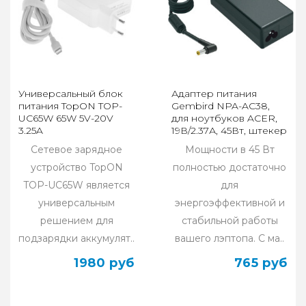
Универсальный блок
Адаптер питания
питания TopON TOP-
Gembird NPA-AC38,
UC65W 65W 5V-20V
для ноутбуков ACER,
3.25A
19В/2.37А, 45Вт, штекер
5.5х1.7мм
Сетевое зарядное
Мощности в 45 Вт
устройство TopON
полностью достаточно
TOP-UC65W является
для
универсальным
энергоэффективной и
решением для
стабильной работы
подзарядки аккумулят..
вашего лэптопа. С ма..
1980 руб
765 руб