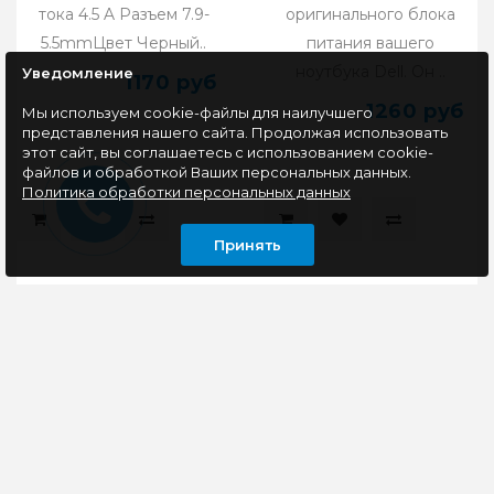
тока 4.5 A Разъем 7.9-
оригинального блока
5.5mmЦвет Черный..
питания вашего
ноутбука Dell. Он ..
Уведомление
1170 руб
1260 руб
Мы используем cookie-файлы для наилучшего
представления нашего сайта. Продолжая использовать
этот сайт, вы соглашаетесь с использованием cookie-
файлов и обработкой Ваших персональных данных.
Политика обработки персональных данных
Принять