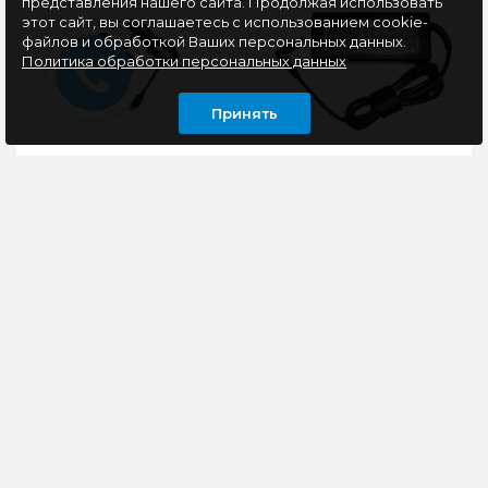
представления нашего сайта. Продолжая использовать
этот сайт, вы соглашаетесь с использованием cookie-
файлов и обработкой Ваших персональных данных.
Политика обработки персональных данных
Принять
Универсальный блок
Блок питания для
питания Buro BUM-
ноутбука Lenovo 65W
СW065 65W 5V-20V
(19.5V, 3.42A, 5.5-2.5mm)
3.25A
Copy AAA class
Тип: Блок питанияТип
Зарядное устройство
электропитания: от
для ноутбука Lenovo
бытовой
подходит для моделей
электросетиТип
использующих для
переключателя
питания параметры 20
выходного
в..
напряжения: а..
1440 руб