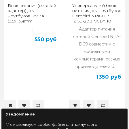
Блок питания (сетевой
Универсальный блок
адаптер) для
питания для ноутбуков
ноутбуков 12V 3A
Gembird NPA-DC9,
(3.5x1.35)mm
18.5В-20В, 90Вт, 10
штекеров
..
Адаптер питания
сетевой Gembird NPA-
550 руб
DC9 совместим с
мобильными
компьютерами разных
производителей бл..
1350 руб
Уведомление
Мы используем cookie-файлы для наилучшего