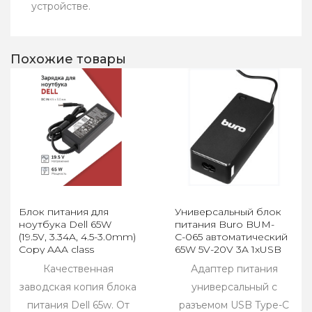
устройстве.
Похожие товары
Блок питания для
Универсальный блок
ноутбука Dell 65W
питания Buro BUM-
(19.5V, 3.34A, 4.5-3.0mm)
С-065 автоматический
Copy AAA class
65W 5V-20V 3A 1xUSB
2.4A TYPE-C
Качественная
Адаптер питания
заводская копия блока
универсальный с
питания Dell 65w. От
разъемом USB Type-C