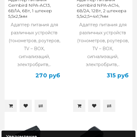
Gembird NPA-AC13,
Gembird NPA-AC14,
6В/1А, 6Вт, 1 штекер
6В/2А, 12Вт, 2 штекера
5,5х2,5мм
5,5х2,5+4x1,7мм
Адаптер питания для
Адаптер питания для
различных устройств
различных устройств
(тонометров, роутеров,
(тонометров, роутеров,
TV – BOX,
TV – BOX,
сигнализаций,
сигнализаций,
электробритв,..
электробритв,..
270 руб
315 руб
Уведомление