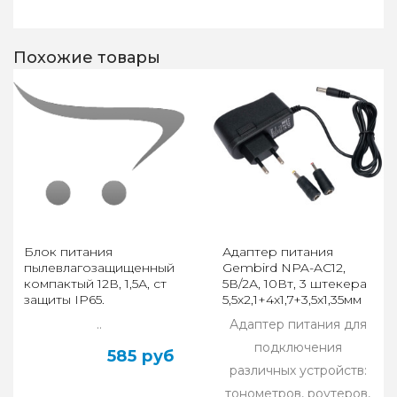
Похожие товары
Блок питания
Адаптер питания
пылевлагозащищенный
Gembird NPA-AC12,
компактый 12В, 1,5А, ст
5В/2А, 10Вт, 3 штекера
защиты IP65.
5,5х2,1+4x1,7+3,5x1,35мм
Вх.напр.сети 100-240V,
..
Адаптер питания для
50-60Гц
подключения
585 руб
различных устройств:
тонометров, роутеров,