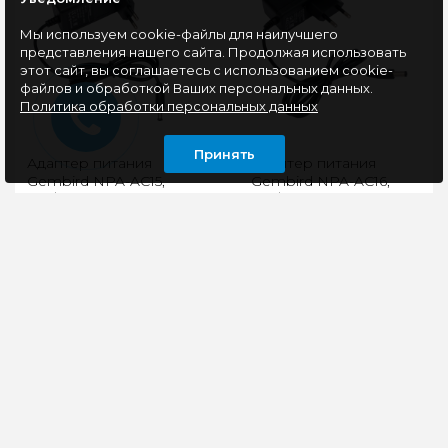
Мы используем cookie-файлы для наилучшего
представления нашего сайта. Продолжая использовать
этот сайт, вы соглашаетесь с использованием cookie-
файлов и обработкой Ваших персональных данных.
Политика обработки персональных данных
Принять
Адаптер питания
Адаптер питания
Gembird NPA-AC15,
Gembird NPA-AC16,
12В/3А, 36Вт, 1 штекер
12В/2А, 24Вт, 1 штекер
5,5х2,5мм
5,5х2,1мм
Адаптер питания для
Адаптер питания для
подключения к сети
различных устройств
220 В: тонометров,
(тонометров, роутеров,
роутеров, ТВ-
TV – BOX,
приставок,
сигнализаций,
сигнализаций, элек..
электробритв,..
396 руб
360 руб