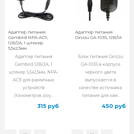
Адаптер питания
Адаптер питания
Gembird NPA-AC9,
Ginzzu GA-1035, 12В/1А
12В/2А, 1 штекер
5,5х2,5мм
Адаптер питания
Блок питания Ginzzu
Gembird 12В/2А, 1
GA-1035 в корпусе
штекер 5,5x2,5мм, NPA-
черного цвета
AC9 для различных
выпускается в
устройств
качестве источника
(тонометров, роу..
питания для кам..
315 руб
450 руб