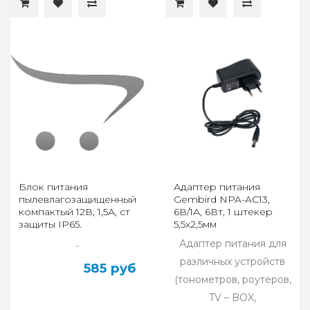
Блок питания
Адаптер питания
пылевлагозащищенный
Gembird NPA-AC13,
компактый 12В, 1,5А, ст
6В/1А, 6Вт, 1 штекер
защиты IP65.
5,5х2,5мм
Вх.напр.сети 100-240V,
..
Адаптер питания для
50-60Гц
различных устройств
585 руб
(тонометров, роутеров,
TV – BOX,