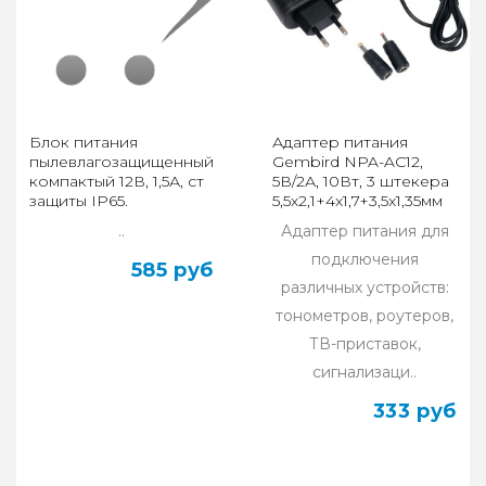
Блок питания
Адаптер питания
пылевлагозащищенный
Gembird NPA-AC12,
компактый 12В, 1,5А, ст
5В/2А, 10Вт, 3 штекера
защиты IP65.
5,5х2,1+4x1,7+3,5x1,35мм
Вх.напр.сети 100-240V,
..
Адаптер питания для
50-60Гц
подключения
585 руб
различных устройств:
тонометров, роутеров,
ТВ-приставок,
сигнализаци..
333 руб