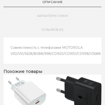
ОПИСАНИЕ
ХАРАКТЕРИСТИКИ
ОТЗЫВОВ (0)
Совместимость с телефонами MOTOROLA
V50/V51/3628/8088/998/CD920/CD930/CD938/V3688
Похожие товары