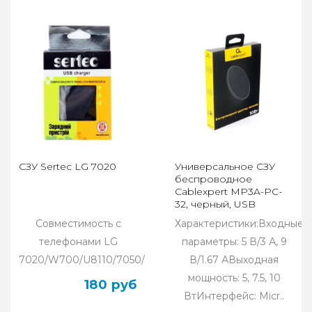
СЗУ Sertec LG 7020
Универсальное СЗУ
беспроводное
Cablexpert MP3A-PC-
32, черный, USB
Совместимость с
Характеристики:Входные
телефонами LG
параметры: 5 В/3 А, 9
7020/W700/U8110/7050/730/W300/1600..
В/1.67 АВыходная
мощность: 5, 7.5, 10
180 руб
ВтИнтерфейс: Micr..