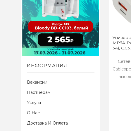
Универс
MP3A-PC-
3А), QC3
Сетев
ИНФОРМАЦИЯ
Cablexp
высок
Вакансии
Партнерам
Услуги
О Нас
Доставка И Оплата