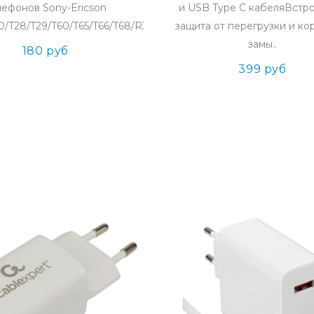
лефонов Sony-Ericson
и USB Type C кабеляВстр
/T28/T29/T60/T65/T66/T68/R320/T610/A2618/T10..
защита от перегрузки и ко
замы..
180 руб
399 руб