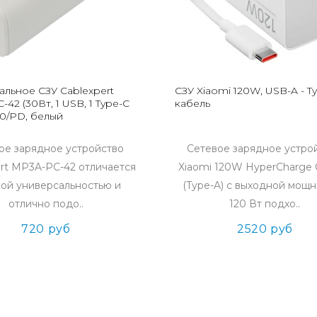
альное СЗУ Cablexpert
СЗУ Xiaomi 120W, USB-A - T
42 (30Вт, 1 USB, 1 Type-C
кабель
.0/PD, белый
ое зарядное устройство
Сетевое зарядное устро
ert MP3A-PC-42 отличается
Xiaomi 120W HyperCharge
ой универсальностью и
(Type-A) с выходной мощ
отлично подо..
120 Вт подхо..
720 руб
2520 руб