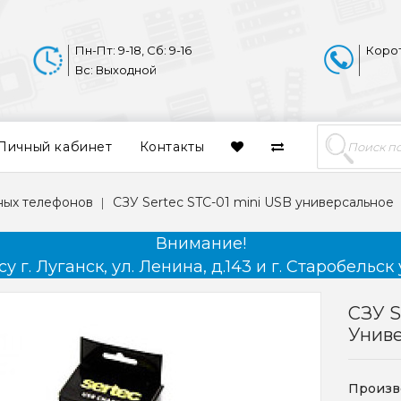
Пн-Пт: 9-18, Сб: 9-16
Коро
Вс: Выходной
Личный кабинет
Контакты
ных телефонов
СЗУ Sertec STC-01 mini USB универсальное
Внимание!
 г. Луганск, ул. Ленина, д.143 и г. Старобельск 
СЗУ S
Унив
Произв