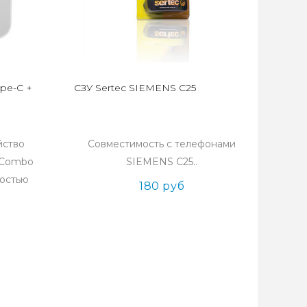
ype-C +
СЗУ Sertec SIEMENS C25
йство
Совместимость с телефонами
 Combo
SIEMENS C25..
ностью
180 руб