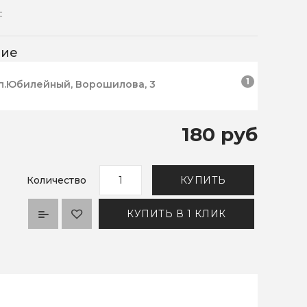
:
чие
1
п.Юбилейный, Ворошилова, 3
180 руб
Количество
КУПИТЬ
КУПИТЬ В 1 КЛИК