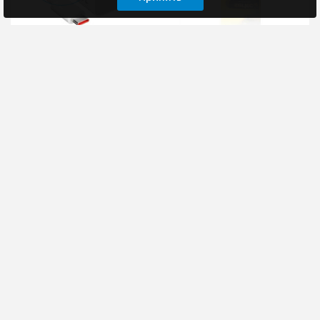
СЗУ Xiaomi 120W, USB-
СЗУ Sertec SIEMENS
A - Type-C + кабель
C25
Сетевое зарядное
Совместимость с
устройство Xiaomi
телефонами SIEMENS
120W HyperCharge
C25..
Combo (Type-A) с
180 руб
выходной мощностью
120 Вт подхо..
2520 руб