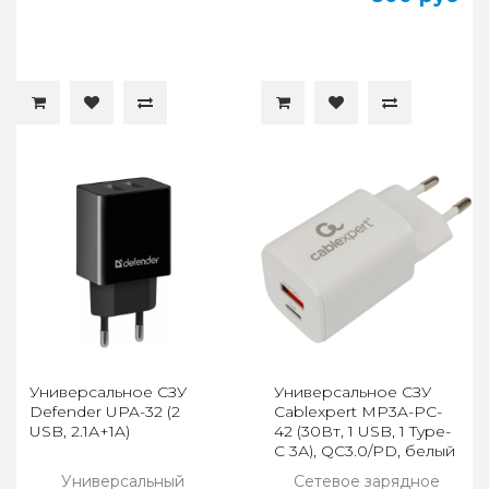
Универсальное СЗУ
Универсальное СЗУ
Defender UPA-32 (2
Cablexpert MP3A-PC-
USB, 2.1А+1A)
42 (30Вт, 1 USB, 1 Type-
C 3А), QC3.0/PD, белый
Универсальный
Сетевое зарядное