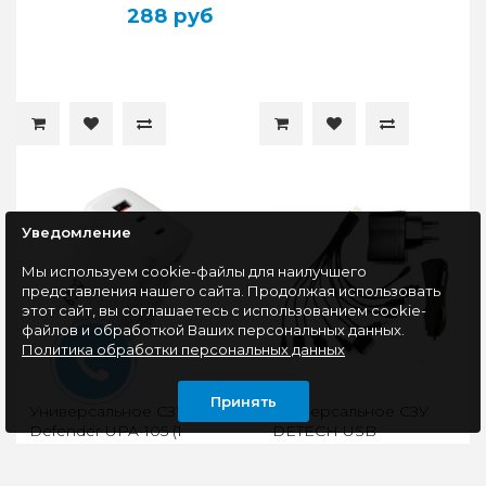
288 руб
Уведомление
Мы используем cookie-файлы для наилучшего
представления нашего сайта. Продолжая использовать
этот сайт, вы соглашаетесь с использованием cookie-
файлов и обработкой Ваших персональных данных.
Политика обработки персональных данных
Принять
Универсальное СЗУ
Универсальное СЗУ
Defender UPA-105 (1
DETECH USB
USB A + 2 Type-C, 65W),
ЗУ(220V)+АВТО
белый
ЗУ+USB КАБЕЛЬ 10В1