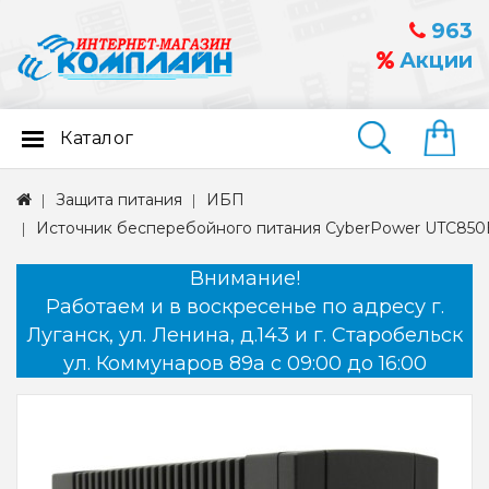
963
Акции
Каталог
Найти
Защита питания
ИБП
Источник бесперебойного питания CyberPower UTC850
Внимание!
Работаем и в воскресенье по адресу г.
Луганск, ул. Ленина, д.143 и г. Старобельск
ул. Коммунаров 89а с 09:00 до 16:00