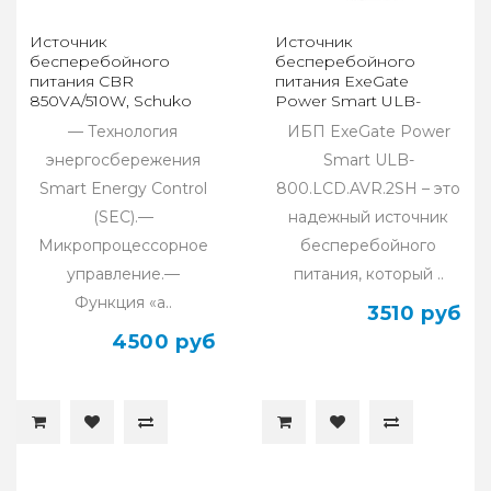
Источник
Источник
бесперебойного
бесперебойного
питания CBR
питания ExeGate
850VA/510W, Schuko
Power Smart ULB-
(UPS-TWP-101EJ-850)
800.LCD.AVR.2SH.RJ.USB
— Технология
ИБП ExeGate Power
EX292776RUS
энергосбережения
Smart ULB-
Smart Energy Control
800.LCD.AVR.2SH – это
(SEC).—
надежный источник
Микропроцессорное
бесперебойного
управление.—
питания, который ..
Функция «а..
3510 руб
4500 руб