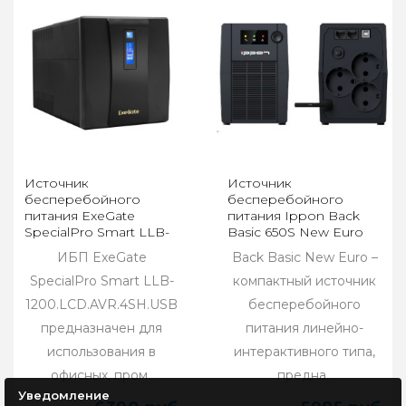
Источник
Источник
бесперебойного
бесперебойного
питания ExeGate
питания Ippon Back
SpecialPro Smart LLB-
Basic 650S New Euro
1200.LCD.AVR.4SH.USB
ИБП ExeGate
Back Basic New Euro –
EP285494RUS
SpecialPro Smart LLB-
компактный источник
1200.LCD.AVR.4SH.USB
бесперебойного
предназначен для
питания линейно-
использования в
интерактивного типа,
офисных, пром..
предна..
Уведомление