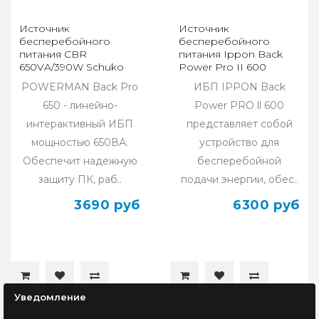
Источник
Источник
бесперебойного
бесперебойного
питания CBR
питания Ippon Back
650VA/390W Schuko
Power Pro II 600
(UPS-TWP-101EJ-650)
POWERMAN Back Pro
ИБП IPPON Back
650 - линейно-
Power PRO ll 600
интерактивный ИБП
представляет собой
мощностью 650ВА.
устройство для
Обеспечит надежную
бесперебойной
защиту ПК, раб..
подачи энергии, обес..
3690 руб
6300 руб
Уведомление