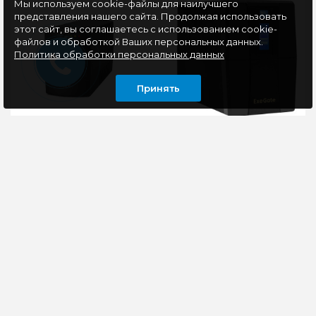
Мы используем cookie-файлы для наилучшего
представления нашего сайта. Продолжая использовать
этот сайт, вы соглашаетесь с использованием cookie-
файлов и обработкой Ваших персональных данных.
Политика обработки персональных данных
Принять
Источник
Источник
бесперебойного
бесперебойного
питания CBR
питания ExeGate
850VA/510W, Schuko
Power Smart ULB-
(UPS-TWP-101EJ-850)
800.LCD.AVR.2SH.RJ.USB
— Технология
ИБП ExeGate Power
EX292776RUS
энергосбережения
Smart ULB-
Smart Energy Control
800.LCD.AVR.2SH – это
(SEC).—
надежный источник
Микропроцессорное
бесперебойного
управление.—
питания, который ..
Функция «а..