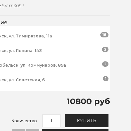
:
SV-013097
чие
18
нск, ул. Тимирязева, 11а
2
нск, ул. Ленина, 143
2
робельск, ул. Коммунаров, 89а
1
нск, ул. Советская, 6
10800 руб
Количество
КУПИТЬ