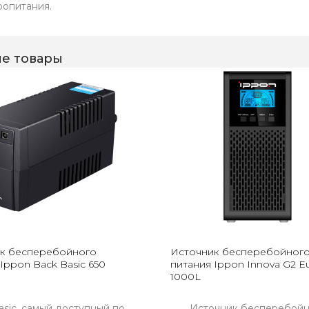
ропитания.
е товары
к бесперебойного
Источник бесперебойног
Ippon Back Basic 650
питания Ippon Innova G2 E
1000L
asic, самый доступный по
Источник бесперебойн