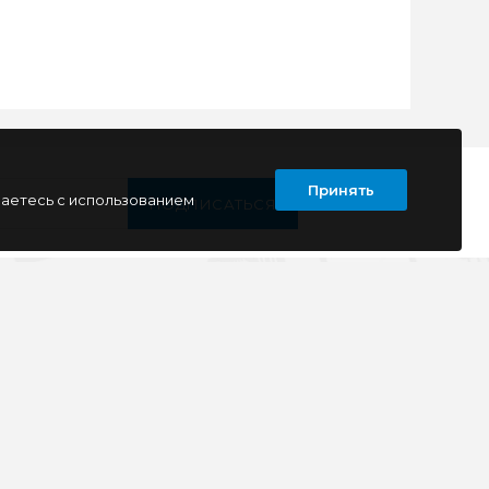
Принять
шаетесь с использованием
ПОДПИСАТЬСЯ
Т
КОНТАКТЫ
г. Луганск
кв. Дружба 11
ул. Тимирязева, 11а
ул. Советская, д. 6