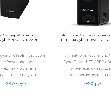
к бесперебойного
Источник бесперебойног
 CyberPower UTC650EI
питания CyberPower UT110
wer UTC650EI - эта серия
Линейно-интерактивны
berPower предоставляет
CyberPower UT1100EG об
омашним и офисным
значительной выходн
льзователям надежн..
мощностью: величина д
2970 руб
7920 руб