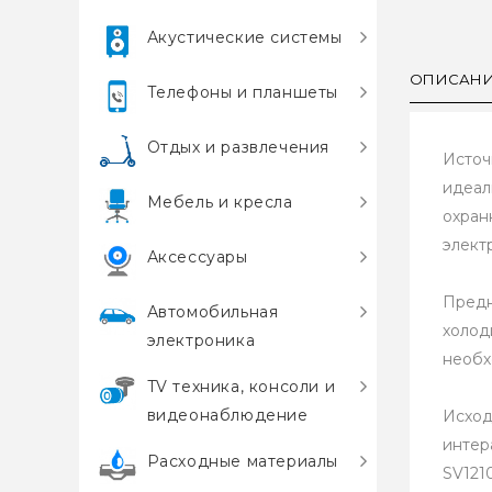
Акустические системы
ОПИСАН
Телефоны и планшеты
Отдых и развлечения
Источ
идеал
Мебель и кресла
охран
элект
Аксессуары
Предн
Автомобильная
холод
электроника
необх
TV техника, консоли и
видеонаблюдение
Исход
интер
Расходные материалы
SV121