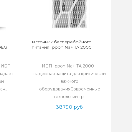
о
Источник бесперебойного
0EG
питания Ippon Na+ TA 2000
й ИБП
ИБП Ippon Na+ TA 2000 –
ладает
надежная защита для критически
ой
важного
ан..
оборудованияСовременные
технологии тр..
38790 руб