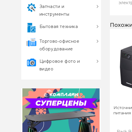
элект
Запчасти и
инструменты
Похожи
Бытовая техника
Торгово‑офисное
оборудование
Цифровое фото и
видео
Источни
питания 
Back B