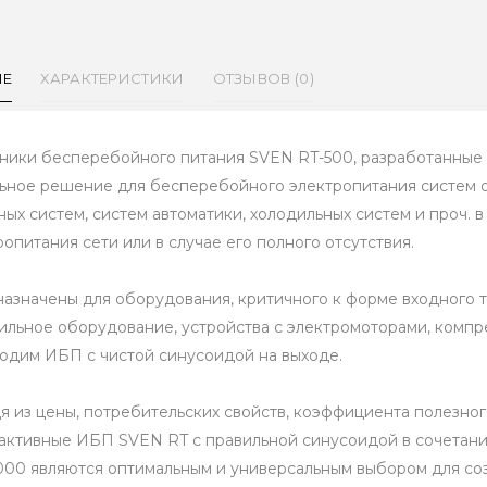
ИЕ
ХАРАКТЕРИСТИКИ
ОТЗЫВОВ (0)
ники бесперебойного питания SVEN RT-500, разработанные
ьное решение для бесперебойного электропитания систем о
ных систем, систем автоматики, холодильных систем и проч. в
ропитания сети или в случае его полного отсутствия.
азначены для оборудования, критичного к форме входного то
ильное оборудование, устройства с электромоторами, компрес
одим ИБП с чистой синусоидой на выходе.
я из цены, потребительских свойств, коэффициента полезног
активные ИБП SVEN RT с правильной синусоидой в сочетан
000 являются оптимальным и универсальным выбором для с