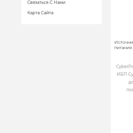
Связаться С Нами
Карта Сайта
Источни
питания
CyberPo
ИБП Cy
д
по