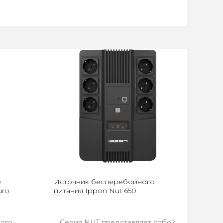
о
Источник бесперебойного
uro
питания Ippon Nut 650
ого
Серия NUT представляет собой