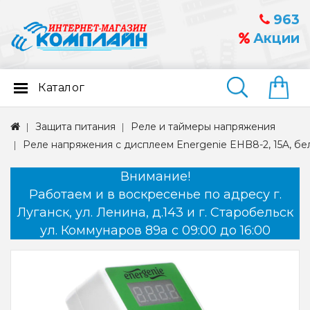
963
Акции
Каталог
Найти
Защита питания
Реле и таймеры напряжения
Реле напряжения c дисплеем Energenie EHB8-2, 15A, бе
Внимание!
Работаем и в воскресенье по адресу г.
Луганск, ул. Ленина, д.143 и г. Старобельск
ул. Коммунаров 89а с 09:00 до 16:00