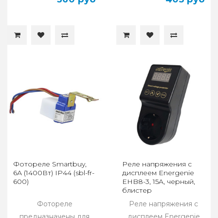
Фотореле Smartbuy,
Реле напряжения c
6А (1400Вт) IP44 (sbl-fr-
дисплеем Energenie
600)
EHB8-3, 15A, черный,
блистер
Фотореле
Реле напряжения c
предназначены для
дисплеем Energenie