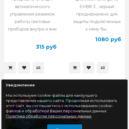
автоматического
EHB8-3 , черный
управления режимом
предназначено для
работы световых
защиты подключенных
приборов внутри и вне
к нему бы..
..
1080 руб
315 руб
Уведомление
Мы используем cookie-файлы для наилучшего
представления нашего сайта. Продолжая использовать
этот сайт, вы соглашаетесь с использованием cookie-
файлов и обработкой Ваших персональных данных.
Политика обработки персональных данных