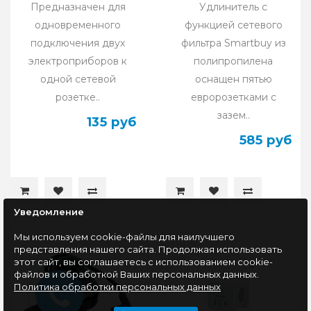
Предназначен для
Удлинитель с
одновременного
функцией сетевого
подключения двух
фильтра Smartbuy из
электроприборов к
полипропилена
одной сетевой
оснащен пятью
розетке..
евророзетками с
зазем..
135 руб
585 руб
Уведомление
Мы используем cookie-файлы для наилучшего
представления нашего сайта. Продолжая использовать
этот сайт, вы соглашаетесь с использованием cookie-
файлов и обработкой Ваших персональных данных.
Политика обработки персональных данных