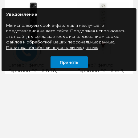
Уведомление
Мы используем cookie-файлы для наилучшего
представления нашего сайта. Продолжая использовать
этот сайт, вы соглашаетесь с использованием cookie-
файлов и обработкой Ваших персональных данных.
Политика обработки персональных данных
Принять
Сетевой фильтр
Сетевой фильтр
Гарнизон ECL-6-B-1.8,
Гарнизон ECL-6-W-5,
1.8м, 6 розеток, черный
5м, 6 розеток, белый
Сетевой фильтр
Встроенная защита
Гарнизон ECL-6-B-1.8
ДаВходное
для бытовой и
напряжение 220
компьютерной
ВВыходное
техники. Длина кабеля
напряжение 220
1.8 метра...
Вгарантия 1 годДлина