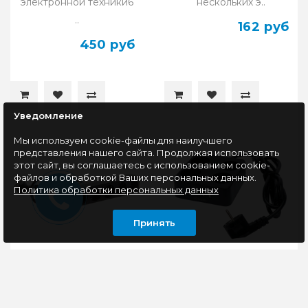
электронной техники6
нескольких э..
..
162 руб
450 руб
Уведомление
Мы используем cookie-файлы для наилучшего
представления нашего сайта. Продолжая использовать
этот сайт, вы соглашаетесь с использованием cookie-
файлов и обработкой Ваших персональных данных.
Политика обработки персональных данных
Принять
Сетевой фильтр
Сетевой фильтр
Smartbuy (SBSP-18U-K),
Cablexpert Plate, PLT-4-
5 розеток, USB разъем,
C2U2-B-3, 4р, 2xType-C,