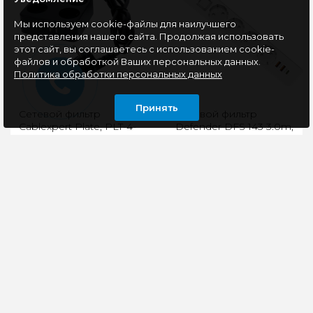
Мы используем cookie-файлы для наилучшего
представления нашего сайта. Продолжая использовать
этот сайт, вы соглашаетесь с использованием cookie-
файлов и обработкой Ваших персональных данных.
Политика обработки персональных данных
Принять
Сетевой фильтр
Сетевой фильтр
Cablexpert Plate, PLT-4-
Defender DFS 143 3.0m,
C2U2-B-2, 4р, 2xType-C,
USB+Type-C, белый
2хUSB, 2м, черный
Сетевой фильтр
Сетевой фильтр на 4
Cablexpert PLT-4-C2U2-
розетки оснащен
B-2 предназначен для
двумя USB разъемами
защиты электроники от
и одним разъемом
перенапряжений и
Type-C – удобный
пом..
способ орг..
1575 руб
1215 руб