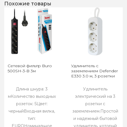
Похожие товары
Сетевой фильтр Buro
Удлинитель с
500SH-3-B 3м
заземлением Defender
E330 3.0 м, 3 розетки
Длина шнура: 3
Удлинитель
мКоличество выходных
электрический на 3
розеток: 5Цвет:
розетки с
черныйВходная вилка,
заземлением.Простой
тип:
и надежный бытовой
EUROНоминальное
удлинитель, который