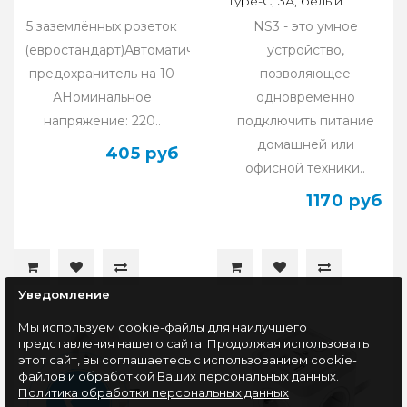
Type-C, 3А, белый
5 заземлённых розеток
NS3 - это умное
(евростандарт)Автоматический
устройство,
предохранитель на 10
позволяющее
АНоминальное
одновременно
напряжение: 220..
подключить питание
домашней или
405 руб
офисной техники..
1170 руб
Уведомление
Мы используем cookie-файлы для наилучшего
представления нашего сайта. Продолжая использовать
этот сайт, вы соглашаетесь с использованием cookie-
файлов и обработкой Ваших персональных данных.
Политика обработки персональных данных