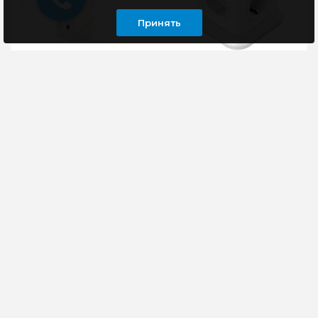
Принять
Тройник Smartbuy
Сетевой фильтр
SBE-16-A02-3 3
Cablexpert TWR-4-CU2-
розетки, белый
W-2, 2м, 4 розетки,
2xUSB 2.0, 1xType-C,
10A, белый
Разветвители
Сетевой фильтр
Smartbuy
Cablexpert TWR-4-CU2-
используются в
W-2 представляет
качестве экономичной
собой универсальное
замены удлинителям,
устройство для защиты
когда требуется
элект..
подклю..
1485 руб
198 руб