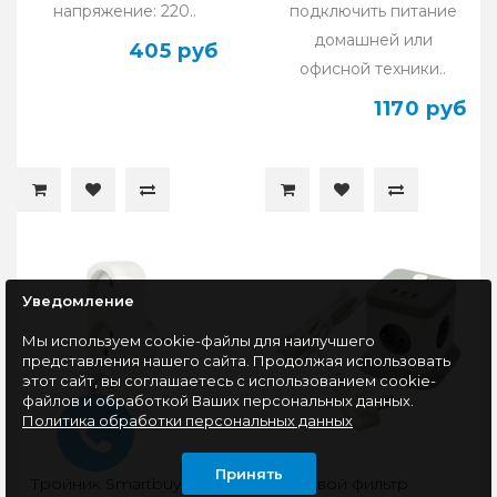
напряжение: 220..
подключить питание
домашней или
405 руб
офисной техники..
1170 руб
Уведомление
Мы используем cookie-файлы для наилучшего
представления нашего сайта. Продолжая использовать
этот сайт, вы соглашаетесь с использованием cookie-
файлов и обработкой Ваших персональных данных.
Политика обработки персональных данных
Принять
Тройник Smartbuy
Сетевой фильтр