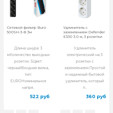
Сетевой фильтр Buro
Удлинитель с
500SH-3-B 3м
заземлением Defender
E330 3.0 м, 3 розетки
Длина шнура: 3
Удлинитель
мКоличество выходных
электрический на 3
розеток: 5Цвет:
розетки с
черныйВходная вилка,
заземлением.Простой
тип:
и надежный бытовой
EUROНоминальное
удлинитель, который
напря..
п..
522 руб
360 руб