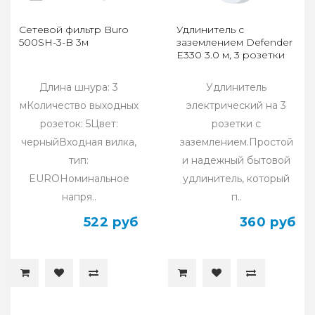
Сетевой фильтр Buro
Удлинитель с
500SH-3-B 3м
заземлением Defender
E330 3.0 м, 3 розетки
Длина шнура: 3
Удлинитель
мКоличество выходных
электрический на 3
розеток: 5Цвет:
розетки с
черныйВходная вилка,
заземлением.Простой
тип:
и надежный бытовой
EUROНоминальное
удлинитель, который
напря..
п..
522 руб
360 руб