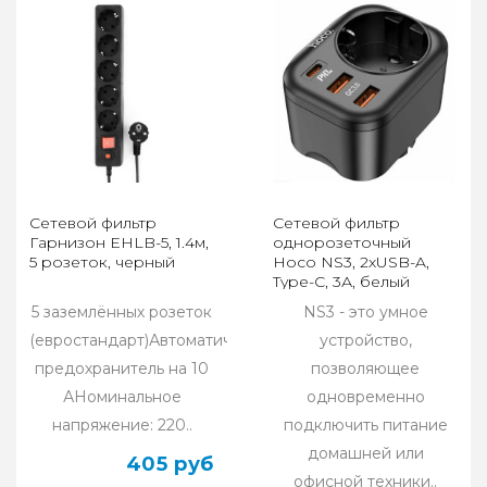
Сетевой фильтр
Сетевой фильтр
Гарнизон ЕНLB-5, 1.4м,
однорозеточный
5 розеток, черный
Hoco NS3, 2xUSB-A,
Type-C, 3А, белый
5 заземлённых розеток
NS3 - это умное
(евростандарт)Автоматический
устройство,
предохранитель на 10
позволяющее
АНоминальное
одновременно
напряжение: 220..
подключить питание
домашней или
405 руб
офисной техники..