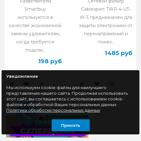
Разветвители
Сетевой фильтр
Smartbuy
Cablexpert TWR-4-U3-
используются в
W-3 предназначен для
качестве экономичной
защиты электроники от
замены удлинителям,
перенапряжений и
когда требуется
помех..
подклю..
1485 руб
198 руб
Уведомление
Мы используем cookie-файлы для наилучшего
представления нашего сайта. Продолжая использовать
этот сайт, вы соглашаетесь с использованием cookie-
файлов и обработкой Ваших персональных данных.
Политика обработки персональных данных
Принять