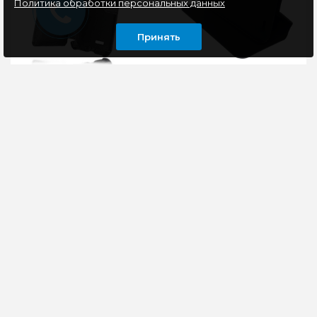
Политика обработки персональных данных
Принять
Чехол-книжка для
Чехол-книжка для
смартфона Lenovo
смартфона Lenovo
A690
A820
Чехол универсальный,
Чехол универсальный,
изготовлен из
изготовлен из
качественной эко-
качественной эко-
кожи, надежно
кожи, надежно
защищает Ваш
защищает Ваш
смартфон благодаря
смартфон благодаря
вш..
вш..
270 руб
270 руб