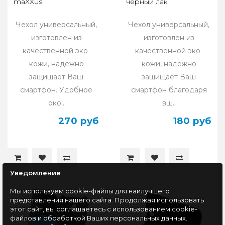
maXXus
черный лак
Чехол универсальный,
Чехол универсальный,
изготовлен из
изготовлен из
качественной эко-
качественной эко-
кожи, надежно
кожи, надежно
защищает Ваш
защищает Ваш
смартфон. Удобное
смартфон благодаря
око..
вш..
270 руб
180 руб
Уведомление
Мы используем cookie-файлы для наилучшего
представления нашего сайта. Продолжая использовать
этот сайт, вы соглашаетесь с использованием cookie-
файлов и обработкой Ваших персональных данных.