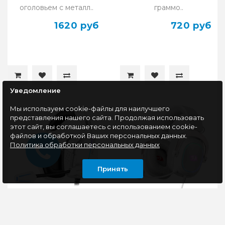
оголовьем с металл..
граммо..
1620 руб
720 руб
Уведомление
Мы используем cookie-файлы для наилучшего
представления нашего сайта. Продолжая использовать
этот сайт, вы соглашаетесь с использованием cookie-
файлов и обработкой Ваших персональных данных.
Политика обработки персональных данных
Принять
Гарнитура игровая
Гарнитура игровая
PANTEON GHP-800
Redragon Zeus X RGB,