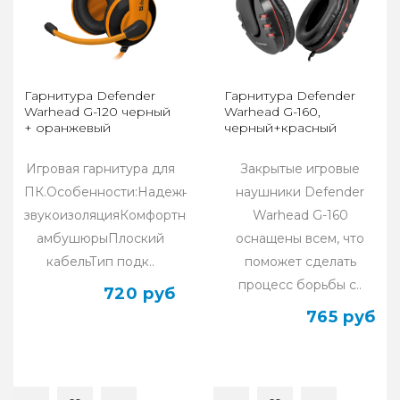
Гарнитура Defender
Гарнитура Defender
Warhead G-120 черный
Warhead G-160,
+ оранжевый
черный+красный
Игровая гарнитура для
Закрытые игровые
ПК.Особенности:Надежная
наушники Defender
звукоизоляцияКомфортные
Warhead G-160
амбушюрыПлоский
оснащены всем, что
кабельТип подк..
поможет сделать
процесс борьбы с..
720 руб
765 руб