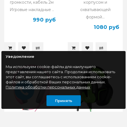
громкости, кабель 2м
корпусом и
Игровые накладные ..
охватывающей
формой...
990 руб
1080 руб
Уведомление
Мы используем cookie-файлы для наилучшего
представления нашего сайта. Продолжая использовать
этот сайт, вы соглашаетесь с использованием cookie-
файлов и обработкой Ваших персональных данных.
Политика обработки персональных данных
Принять
Гарнитура игровая
Гарнитура игровая