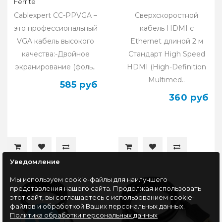
Ferrite
Cablexpert СС-PPVGA –
Сверхскоростной
это профессиональный
кабель HDMI с
VGA кабель высокого
Ethernet длиной 2 м
качества:-Двойное
Стандарт High Speed
экранирование (фоль..
HDMI (High-Definition
Multimed..
585 руб
360 руб
Уведомление
Мы используем cookie-файлы для наилучшего
представления нашего сайта. Продолжая использовать
этот сайт, вы соглашаетесь с использованием cookie-
файлов и обработкой Ваших персональных данных.
Политика обработки персональных данных