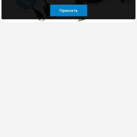
Принять
Кабель HDMI - DVI,
Кабель HDMI - HDMI,
10.0m, Cablexpert CC-
v2.0, 1.5m, Cablexpert
HDMI-DVI-10MC
CC-HDMI4L-1.5M
Cablexpert CC-HDMI-
Кабель HDMI — HDMI
DVI-10MC - это кабель,
Cablexpert CC-HDMI4L-
который позволяет
1.5M предназначен для
подключить
передачи видео- и
устройства с портом
аудиосигнала от исто..
HDMI к ус..
180 руб
945 руб