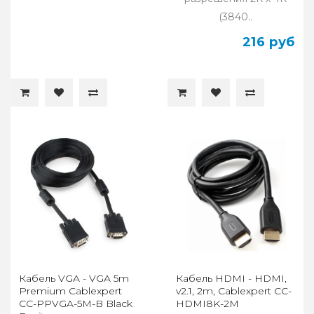
(3840..
216 руб
Кабель VGA - VGA 5m
Кабель HDMI - HDMI,
Premium Cablexpert
v2.1, 2m, Cablexpert CC-
CC-PPVGA-5M-B Black
HDMI8K-2M