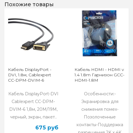
Похожие товары
Кабель DisplayPort -
Кабель HDMI - HDMI v
DVI, 1.8м, Cablexpert
1.4 1.8m Гарнизон GCC-
CC-DPM-DVIM-6
HDMI-1.8M
Кабель DisplayPort-DVI
Особенности:-
Cablexpert CC-DPM-
Экранировка для
DVIM-6 1,8м, 20M/19M,
снижения помех-
черный, экран, пакет..
Позолоченные
контакты-Поддержка
675 руб
разрешения 2K x 4K