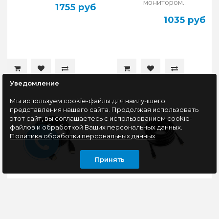
монитором..
1755 руб
1035 руб
Уведомление
Мы используем cookie-файлы для наилучшего
представления нашего сайта. Продолжая использовать
этот сайт, вы соглашаетесь с использованием cookie-
файлов и обработкой Ваших персональных данных.
Политика обработки персональных данных
Принять
Кабель HDMI - HDMI,
Кабель HDMI - HDMI,
v2.0, 4.5м, Cablexpert
v2.0, 15м, Cablexpert CC-
CC-HDMI4-15
HDMI4-15M, черный