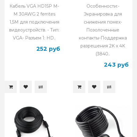
Кабель VGA HD15P M-
Особенности:-
M 30AWG 2 ferrites
Экранировка для
1,5M для подключения
снижения помех-
видеоустройств. - Тип:
Позолоченные
VGA- Разъем 1: HD..
контакты-Поддержка
разрешения 2K x 4K
252 руб
(3840..
243 руб