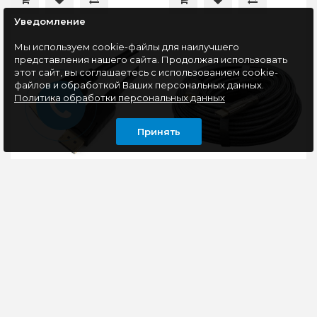
Уведомление
Мы используем cookie-файлы для наилучшего
представления нашего сайта. Продолжая использовать
этот сайт, вы соглашаетесь с использованием cookie-
файлов и обработкой Ваших персональных данных.
Политика обработки персональных данных
Принять
Кабель DisplayPort -
Активный оптический
DisplayPort, v1.2, 7,5м
кабель HDMI
Cablexpert CC-DP2-
Cablexpert 80м,
7.5M
19M/19M, v2.0, AOC,
черный, CCBP-HDMI-
Cablexpert CC-DP2-
Этот 80-метровый
AOC-80M
7.5M - это
оптоволоконный
качественный кабель
HDMI-кабель версии
DisplayPort 2.0 длиной
2.0 — идеальное