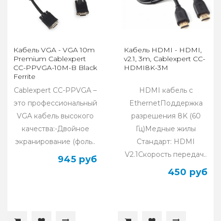
Кабель VGA - VGA 10m
Кабель HDMI - HDMI,
Premium Cablexpert
v2.1, 3m, Cablexpert CC-
CC-PPVGA-10M-B Black
HDMI8K-3M
Ferrite
Cablexpert СС-PPVGA –
HDMI кабель c
это профессиональный
EthernetПоддержка
VGA кабель высокого
разрешения 8K (60
качества:-Двойное
Гц)Медные жилы
экранирование (фоль..
Стандарт: HDMI
V2.1Скорость передач..
945 руб
450 руб