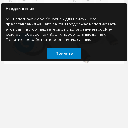
Уведомление
Мы используем cookie-файлы для наилучшего
представления нашего сайта. Продолжая использовать
этот сайт, вы соглашаетесь с использованием cookie-
файлов и обработкой Ваших персональных данных.
Политика обработки персональных данных
Принять
Кабель DisplayPort -
Кабель HDMI - HDMI,
HDMI, 3м, Cablexpert
v2.1, 1m, Cablexpert CC-
CC-DP-HDMI-3M
HDMI8K-1M
Невозможно
HDMI кабель c
представить себе
Ethernet Поддержка
работу с
разрешения 8K (60 Гц)
видеоустройствами
Медные жилы