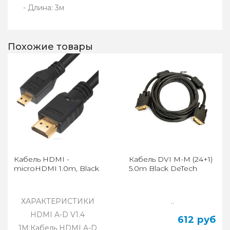
- Длина: 3м
Похожие товары
Кабель HDMI -
Кабель DVI M-M (24+1)
microHDMI 1.0m, Black
5.0m Black DeTech
ХАРАКТЕРИСТИКИ
..
HDMI A-D V1.4
612 руб
1M:Кабель HDMI A-D