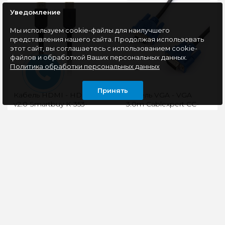
Уведомление
Мы используем cookie-файлы для наилучшего
представления нашего сайта. Продолжая использовать
этот сайт, вы соглашаетесь с использованием cookie-
файлов и обработкой Ваших персональных данных.
Политика обработки персональных данных
Принять
Кабель HDMI - HDMI,
Кабель VGA - VGA
v2.0 Smartbuy K-353-
3.0m Cablexpert CC-
502, 5м
PVGA-3M Black Ferrite
Кабель для
Кабель VGA Pro
подключения HDMI
Cablexpert CC-PVGA-
монитора к разъему
3M, 15M/15M, экран,
HDMI видеокарты или
феррит.кольца, пакет.
для подключения
Экранированный.
плеера с выходом ..
Ферритов..
297 руб
297 руб