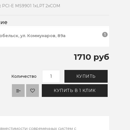
:
PCI-E MS9901 1xLPT 2xCOM
чие
1
робельск, ул. Коммунаров, 89а
1710 руб
Количество
КУПИТЬ
КУПИТЬ В 1 КЛИК
овместимости современных систем с