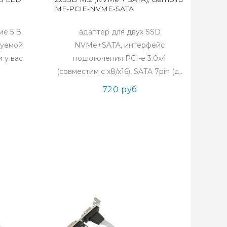
MF-PCIE-NVME-SATA
е 5 В
адаптер для двух SSD
суемой
NVMe+SATA, интерфейс
 у вас
подключения PCI-e 3.0x4
(совместим с x8/x16), SATA 7pin (д..
720 руб