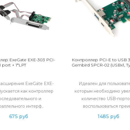
лер ExeGate EXE-303 PCI-
Контроллер PCI-E to USB 3
 port + 1*LPT
Gembird SPCR-02 (USBx1, Ty
расширения ExeGate EXE-
Идеален для пользоват
пускается как контроллер
которым необходимо уве
оследовательного и
количество USB-порто
раллельного интерф..
воспользоваться преим
675 руб
1485 руб