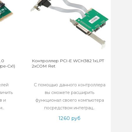
.0
Контроллер PCI-E WCH382 1xLPT
pe-Cx1)
2xCOM Ret
елей
С помощью данного контроллера
личить
вы сможете расширить
в и
функционал своего компьютера
..
посредством интеграц..
1260 руб