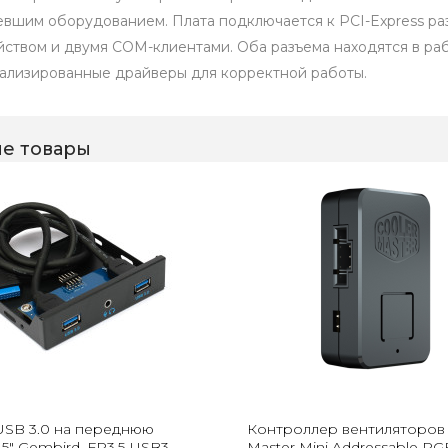
евшим оборудованием. Плата подключается к PCI-Express раз
йством и двумя COM-клиентами. Оба разъема находятся в ра
ализированные драйверы для корректной работы.
е товары
USB 3.0 на переднюю
Контроллер вентиляторов 
.5" Gembird, FP3.5-USB3-
Master Mini Addressable R