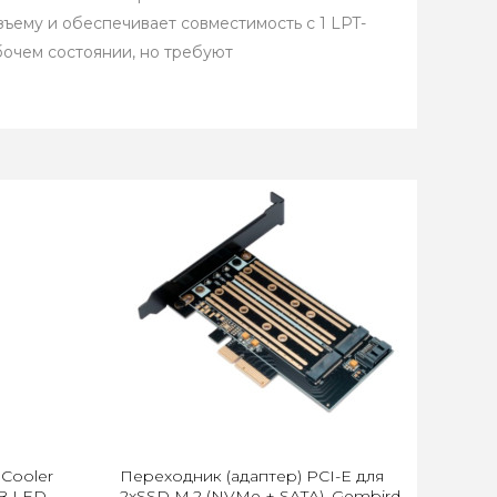
ъему и обеспечивает совместимость с 1 LPT-
бочем состоянии, но требуют
Cooler
Переходник (адаптер) PCI-E для
GB LED
2xSSD M.2 (NVMe + SATA), Gembird