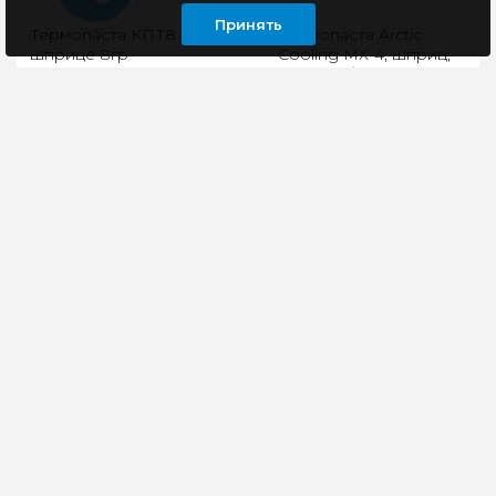
Принять
Термопаста КПТ8 в
Термопаста Arctic
шприце 8гр
Cooling MX-4, шприц,
4г, 8,5 Вт/м-к
КПТ-8
..
(Кремнийорганическая
630 руб
Паста
Теплопроводная)
используется для
улучшения
теплообмена между
поверх..
180 руб