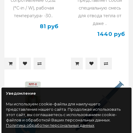
сопротивление 0,252
представляет собой
(°C-in / W), рабочая
специальную смесь
температура- -30..
для отвода тепла от
даже ..
81 руб
1440 руб
Уведомление
Мы используем cookie-файлы для наилучшего
представления нашего сайта. Продолжая использовать
этот сайт, вы соглашаетесь с использованием cookie-
файлов и обработкой Ваших персональных данных.
Политика обработки персональных данных