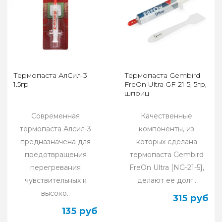
Термопаста АлСил-3
Термопаста Gembird
1.5гр
FreOn Ultra GF-21-5, 5гр,
шприц
Современная
Качественные
термопаста Алсил-3
компоненты, из
предназначена для
которых сделана
предотвращения
термопаста Gembird
перегревания
FreOn Ultra [NG-21-5],
чувствительных к
делают ее долг..
высоко..
315 руб
135 руб