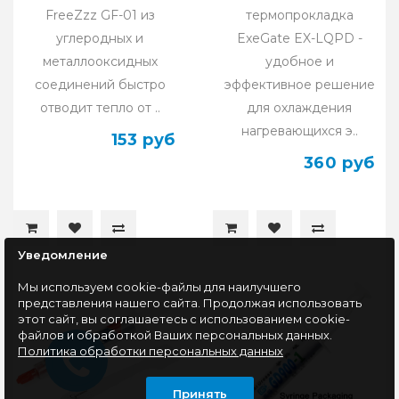
FreeZzz GF-01 из
термопрокладка
углеродных и
ExeGate EX-LQPD -
металлооксидных
удобное и
соединений быстро
эффективное решение
отводит тепло от ..
для охлаждения
нагревающихся э..
153 руб
360 руб
Уведомление
Мы используем cookie-файлы для наилучшего
представления нашего сайта. Продолжая использовать
этот сайт, вы соглашаетесь с использованием cookie-
файлов и обработкой Ваших персональных данных.
Политика обработки персональных данных
Принять