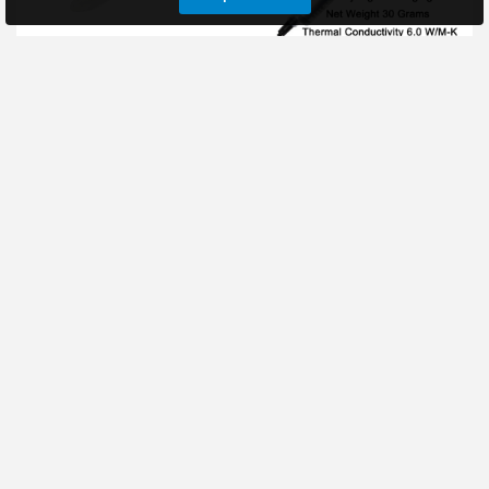
Термопаста Gembird
Термопаста GD900-1
FreOn Ultra GF-21-3, 3гр,
30гр, 6,0 Вт/м-к
шприц
(шприц)
Термопаста Gembird
GD900-1
FreOn Ultra [GF-21-3]
Термопаста:Цвет:
отличается от
СерыйУдельный вес:
подобных веществ
2,7 г/
крайне высокой
смТеплопроводность:
теплопроводно..
6,0 Вт/М-КРабочая
температура:..
234 руб
601 руб