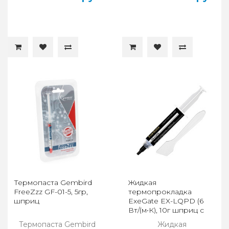
Термопаста Gembird
Жидкая
FreeZzz GF-01-5, 5гр,
термопрокладка
шприц
ExeGate EX-LQPD (6
Вт/(м•К), 10г шприц с
лопаткой)
Термопаста Gembird
Жидкая