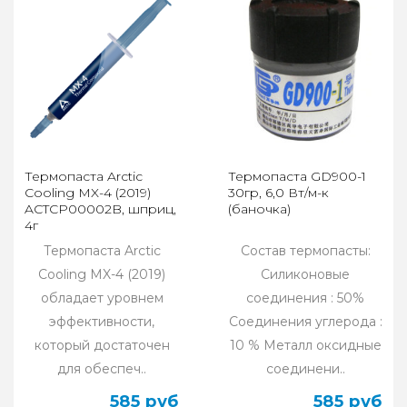
Термопаста Arctic
Термопаста GD900-1
Cooling MX-4 (2019)
30гр, 6,0 Вт/м-к
ACTCP00002B, шприц,
(баночка)
4г
Термопаста Arctic
Состав термопасты:
Cooling MX-4 (2019)
Силиконовые
обладает уровнем
соединения : 50%
эффективности,
Соединения углерода :
который достаточен
10 % Металл оксидные
для обеспеч..
соединени..
585 руб
585 руб