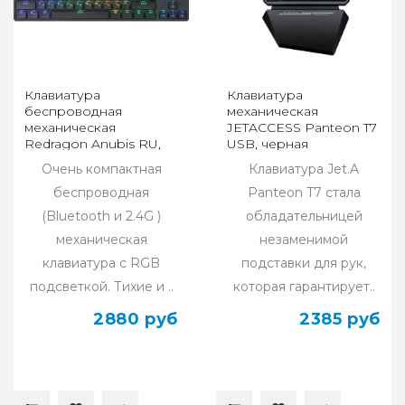
Клавиатура
Клавиатура
беспроводная
механическая
механическая
JETACCESS Panteon T7
Redragon Anubis RU,
USB, черная
RGB, BT+2.4G, черный
Очень компактная
Клавиатура Jet.A
беспроводная
Panteon T7 стала
(Bluetooth и 2.4G )
обладательницей
механическая
незаменимой
клавиатура с RGB
подставки для рук,
подсветкой. Тихие и ..
которая гарантирует..
2880 руб
2385 руб