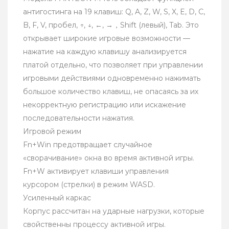
антигостинга на 19 клавиш: Q, A, Z, W, S, X, E, D, C,
B, F, V, пробел, ↑, ↓, ←, →，Shift (левый), Tab. Это
открывает широкие игровые возможности —
нажатие на каждую клавишу анализируется
платой отдельно, что позволяет при управлении
игровыми действиями одновременно нажимать
большое количество клавиш, не опасаясь за их
некорректную регистрацию или искажение
последовательности нажатия.
Игровой режим
Fn+Win предотвращает случайное
«сворачивание» окна во время активной игры.
Fn+W активирует клавиши управления
курсором (стрелки) в режим WASD.
Усиленный каркас
Корпус рассчитан на ударные нагрузки, которые
свойственны процессу активной игры.