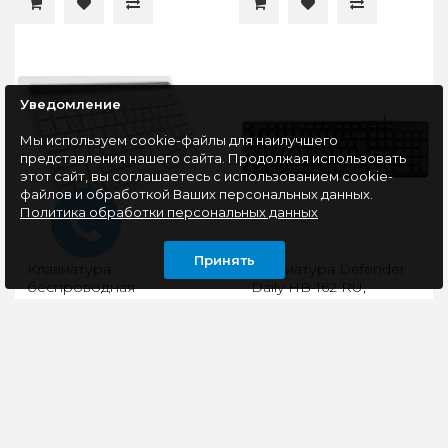
Уведомление
Мы используем cookie-файлы для наилучшего
представления нашего сайта. Продолжая использовать
этот сайт, вы соглашаетесь с использованием cookie-
файлов и обработкой Ваших персональных данных.
Политика обработки персональных данных
Принять
Клавиатура
Клавиатура Defender
беспроводная
Daily HB-162 RU,
JETACCESS SLIM LINE
черный
K3 BT белый
Bluetooth-
Проводная
подключениеТехнология
клавиатураТихий ход
Bluetooth позволяет
клавиш обеспечивает
подключить
практически