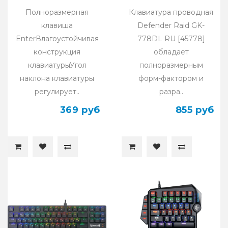
Полноразмерная
Клавиатура проводная
клавиша
Defender Raid GK-
EnterВлагоустойчивая
778DL RU [45778]
конструкция
обладает
клавиатурыУгол
полноразмерным
наклона клавиатуры
форм-фактором и
регулирует..
разра..
369 руб
855 руб