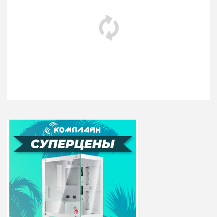
Клавиатура игровая с
Клавиатура
подсветкой Defender
беспроводная
Doom Keeper GK-
механическая
100DL
Redragon Draconic RU,
RGB, BT, белый
Специальные игровые
Беспроводная
функции: блокировка
клавиатура Draconic
системных клавиш
RU,RGB, bluetooth 5.0,
Windows и
White
переключение стрелок
RedragonЕмкость
курсора на к..
батари: 3000
мАКоличес..
1215 руб
3690 руб