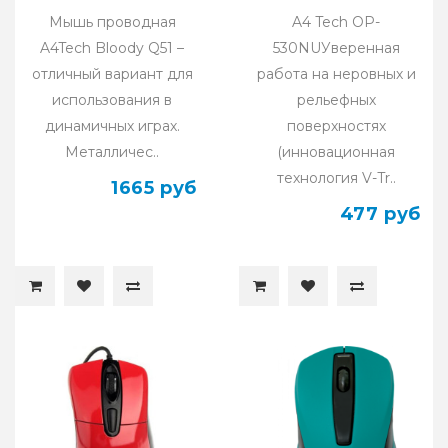
Мышь проводная
A4 Tech OP-
A4Tech Bloody Q51 –
530NUУверенная
отличный вариант для
работа на неровных и
использования в
рельефных
динамичных играх.
поверхностях
Металличес..
(инновационная
технология V-Tr..
1665 руб
477 руб