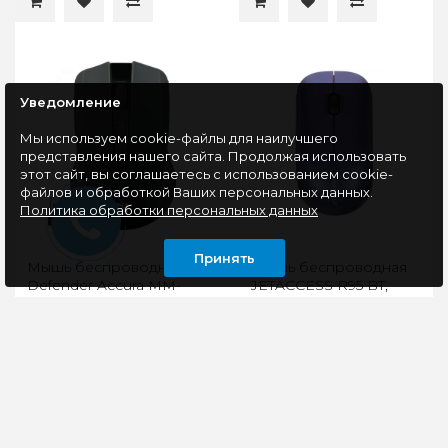
Уведомление
Мы используем cookie-файлы для наилучшего
представления нашего сайта. Продолжая использовать
этот сайт, вы соглашаетесь с использованием cookie-
файлов и обработкой Ваших персональных данных.
Политика обработки персональных данных
Принять
Мышь беспроводная
Мышь беспроводная
Defender Accura MM-
JETACCESS R95 BT,
935, чёрный
BT+2.4G, голубой
Компактная мышь
Мышь беспроводная
беспроводная
Jet.A R95 располагает
DEFENDER WRL
4 кнопками, а также
ACCURA MM-935
колесом прокрутки,