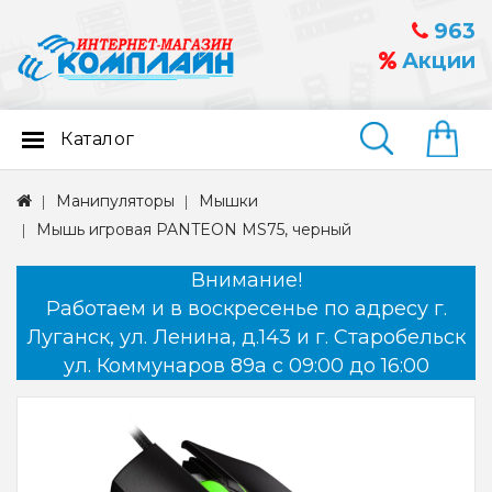
963
Акции
Каталог
Найти
Манипуляторы
Мышки
Мышь игровая PANTEON MS75, черный
Внимание!
Работаем и в воскресенье по адресу г.
Луганск, ул. Ленина, д.143 и г. Старобельск
ул. Коммунаров 89а с 09:00 до 16:00