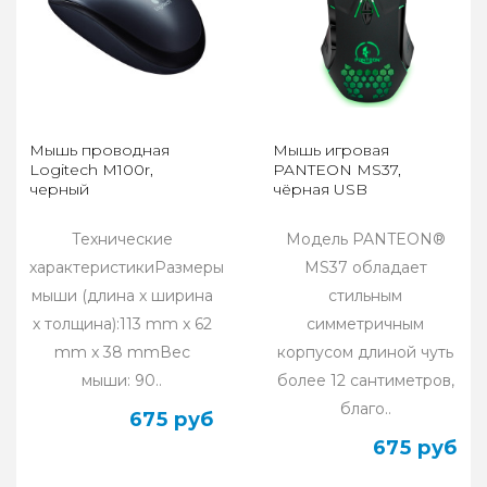
Мышь проводная
Мышь игровая
Logitech M100r,
PANTEON MS37,
черный
чёрная USB
Технические
Модель PANTEON®
характеристикиРазмеры
MS37 обладает
мыши (длина х ширина
стильным
х толщина):113 mm x 62
симметричным
mm x 38 mmВес
корпусом длиной чуть
мыши: 90..
более 12 сантиметров,
благо..
675 руб
675 руб