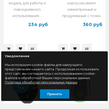
модель для работы и
корпусом имеет
повседневного
симметричный и
использования. ..
продуманный с точки..
234 руб
360 руб
Уведомление
Мы используем cookie-файлы для наилучшего
представления нашего сайта. Продолжая использовать
этот сайт, вы соглашаетесь с использованием cookie-
файлов и обработкой Ваших персональных данных.
Политика обработки персональных данных
Принять