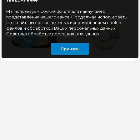
Уведомление
Мы используем cookie-файлы для наилучшего
представления нашего сайта. Продолжая использовать
этот сайт, вы соглашаетесь с использованием cookie-
файлов и обработкой Ваших персональных данных.
Политика обработки персональных данных
Принять
Оптический диск CD-
Оптический диск CD-R
RW SmartTrack CB-25,
Philips 700 Mb, 52х,
700Mb, 12x, (25шт)
Бум. конверт
Оптический
Оптический диск CD-R
перезаписываемый
Philips 700 Mb, 52х, в
диск CD-RW
бумажном конверте —
Smarttrack 700Мб 4x-
носитель информации,
12x, на шпинделе, в
который обеспеч..
упаковке 25 штук...