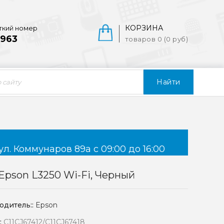
КОРЗИНА
ткий номер
963
товаров 0 (0 руб)
Найти
ул. Коммунаров 89а с 09:00 до 16:00
pson L3250 Wi-Fi, Черный
одитель::
Epson
:
C11CJ67412/C11CJ67418