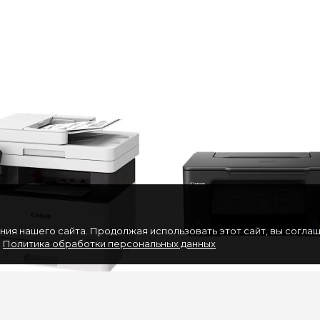
ия нашего сайта. Продолжая использовать этот сайт, вы согла
.
Политика обработки персональных данных
on I-SENSYS MF453dw
МФУ Canon Pixma G3430 Wi
7) A4 Duplex WiFi
черный