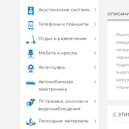
Акустические системы
ОПИСАН
Телефоны и планшеты
Много
Отдых и развлечения
ожида
непре
Мебель и кресла
черни
подкл
Аксессуары
энерг
загру
Автомобильная
Черни
электроника
TV техника, консоли и
видеонаблюдение
С ЭТ
Расходные материалы