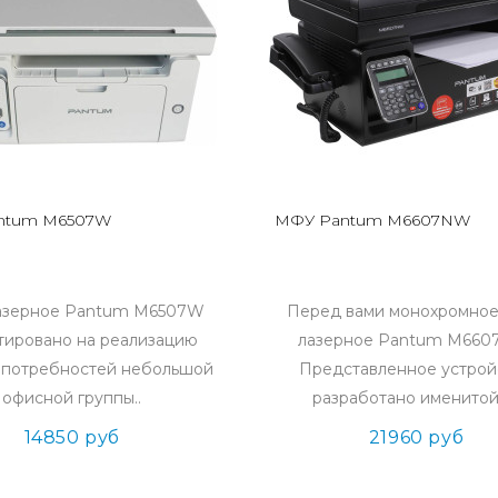
ntum M6507W
МФУ Pantum M6607NW
азерное Pantum M6507W
Перед вами монохромно
тировано на реализацию
лазерное Pantum M660
 потребностей небольшой
Представленное устрой
офисной группы..
разработано именитой 
14850 руб
21960 руб