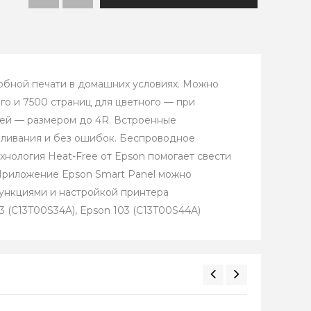
обной печати в домашних условиях. Можно
го и 7500 страниц для цветного — при
лей — размером до 4R. Встроенные
оливания и без ошибок. Беспроводное
хнология Heat-Free от Epson помогает свести
 Приложение Epson Smart Panel можно
 функциями и настройкой принтера
03 (C13T00S34A), Epson 103 (C13T00S44A)