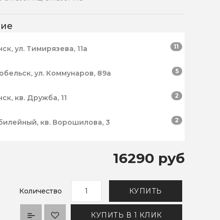
чие
11
нск, ул. Тимирязева, 11а
5
робельск, ул. Коммунаров, 89а
2
нск, кв. Дружба, 11
2
билейный, кв. Ворошилова, 3
16290 руб
Количество
КУПИТЬ
КУПИТЬ В 1 КЛИК