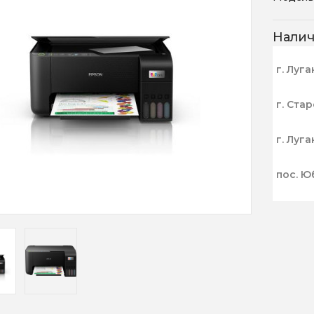
Нали
г. Луга
г. Ста
г. Луга
пос. Ю