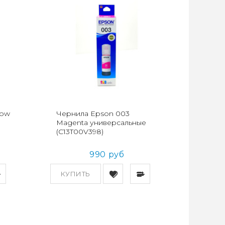
low
Чернила Epson 003
Magenta универсальные
(C13T00V398)
990 руб
КУПИТЬ