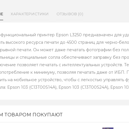
ИЕ
ХАРАКТЕРИСТИКИ
ОТЗЫВОВ (0)
функциональный принтер Epson L3250 предназначен для уд
ть высокого ресурса печати до 4500 страниц для черно-бело
рывной печати. Он может даже печатать фотографии без по
льницы и специальные сопла обеспечивают заправку без пр
ючение позволяет печатать с интеллектуальных устройств. Те
опотребление к минимуму, позволяя печатать даже от ИБП.
зить на мобильное устройство, чтобы с легкостью управлять
ла: Epson 103 (C13T00S14A), Epson 103 (C13T00S24A), Epson 1
ИМ ТОВАРОМ ПОКУПАЮТ