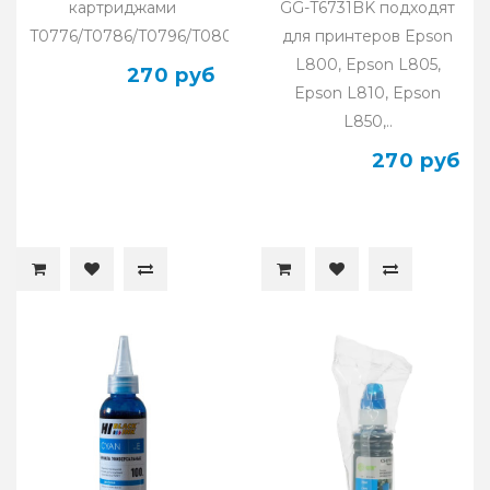
картриджами
GG-T6731BK подходят
T0776/T0786/T0796/T0806/T0816/T0826/T0856/T6736/T6746
для принтеров Epson
L800, Epson L805,
270 руб
Epson L810, Epson
L850,..
270 руб