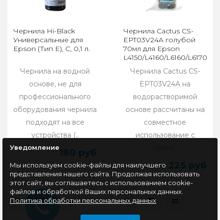
Чернила Hi-Black
Чернила Cactus CS-
Универсальные для
EPT03V24A голубой
Epson (Тип E), C, 0,1 л.
70мл для Epson
L4150/L4160/L6160/L6170
Чернила на водной
Чернила Cactus CS-
основе, не для
EPT03V24A на
профессионального
водорастворимой
оборудования чернила
основе рассчитаны на
подходят на все
совместное
устройства (..
использование с
принт..
Уведомление
180 руб
225 руб
Мы используем cookie-файлы для наилучшего
представления нашего сайта. Продолжая использовать
этот сайт, вы соглашаетесь с использованием cookie-
файлов и обработкой Ваших персональных данных.
Политика обработки персональных данных