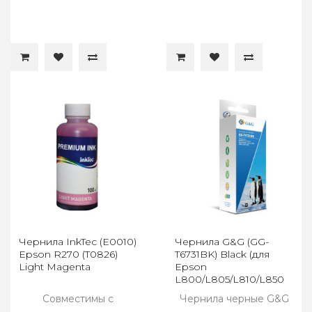
Чернила InkTec (E0010)
Чернила G&G (GG-
Epson R270 (T0826)
T6731BK) Black (для
Light Magenta
Epson
L800/L805/L810/L850
(100мл)
Совместимы с
Чернила черные G&G