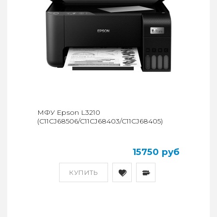
МФУ Epson L3210
(C11CJ68506/C11CJ68403/C11CJ68405)
15750 руб
КУПИТЬ