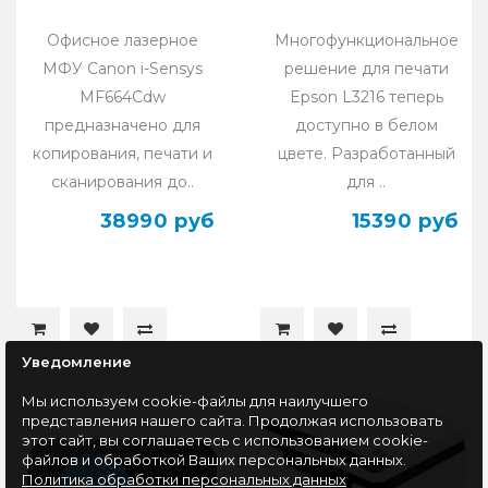
Офисное лазерное
Многофункциональное
МФУ Canon i-Sensys
решение для печати
MF664Cdw
Epson L3216 теперь
предназначено для
доступно в белом
копирования, печати и
цвете. Разработанный
сканирования до..
для ..
38990 руб
15390 руб
Уведомление
Мы используем cookie-файлы для наилучшего
представления нашего сайта. Продолжая использовать
этот сайт, вы соглашаетесь с использованием cookie-
файлов и обработкой Ваших персональных данных.
Политика обработки персональных данных