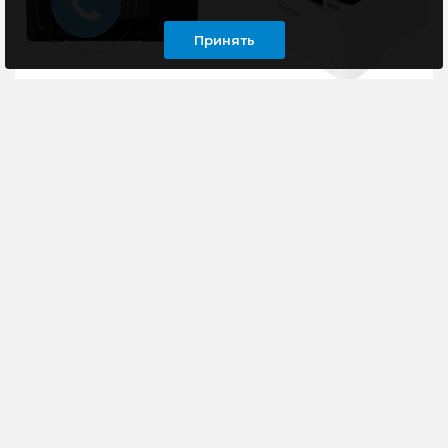
Принять
МФУ Canon Pixma
МФУ Pantum
G3430 Wi-Fi, черный
BM2300W
Экономьте большие
МФУ лазерное
деньги при печати,
Pantum BM2300W
сканировании и
производит печать со
копировании
скоростью 22 страницы
документов дома с
формата А4 за минуту.
помощью этого быст..
В модел..
15390 руб
11250 руб