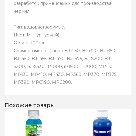
разработок применяемых для производства
чернил.
Тип: водорастворимые.
Цвет: M (пурпурный).
Объем: 100мл.
Совместимость: Canon BJ-i250, BJ-i320, BJ-i350,
BJ-i450, BJ-i455, BJ-i470, BJ-i475, BJ-S200, BJ-
S300, BJ-S330, iP1000, iP1500, iP2000, MP110,
MP130, MP410, MP430, MP360, MP370, MP375,
MP390, MPC190, MPC200.
Похожие товары