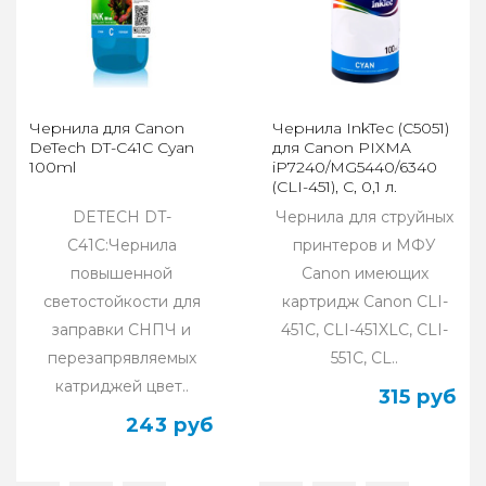
Чернила для Canon
Чернила InkTec (C5051)
DeTech DT-C41C Cyan
для Canon PIXMA
100ml
iP7240/MG5440/6340
(CLI-451), C, 0,1 л.
DETECH DT-
Чернила для струйных
C41C:Чернила
принтеров и МФУ
повышенной
Canon имеющих
светостойкости для
картридж Canon CLI-
заправки СНПЧ и
451C, CLI-451XLC, CLI-
перезапрявляемых
551C, CL..
катриджей цвет..
315 руб
243 руб