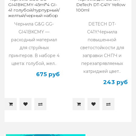
GI41BKCMY-45ml*4 GI-
DeTech DT-C41Y Yellow
41 голубой/пурпурный/
100ml
желтый/черный набор
4x45мл
Чернила G&G GG-
DETECH DT-
GI41BKCMY —
C41Y:Чернила
расходный материал
повышенной
для струйных
светостойкости для
принтеров. В наборе 4
заправки СНПЧ и
цвета: голубой, жел..
перезапрявляемых
катриджей цвет..
675 руб
243 руб