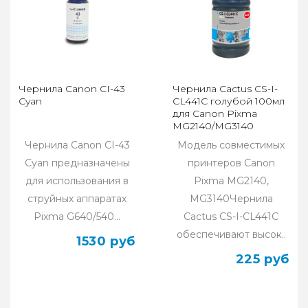
Чернила Canon CI-43
Чернила Cactus CS-I-
Cyan
CL441C голубой 100мл
для Canon Pixma
MG2140/MG3140
Чернила Canon CI-43
Модель совместимых
Cyan предназначены
принтеров Canon
для использования в
Pixma MG2140,
струйных аппаратах
MG3140Чернила
Pixma G640/540...
Cactus CS-I-CL441C
обеспечивают высок..
1530 руб
225 руб