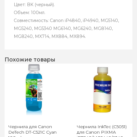
Цвет: BK (черный).
Объем: 100мл.
Совместимость: Canon iP4840, iP4940, MG5140,
MG5240, MG5340 MG6140, MG6240, MG8140,
MG8240, MX714, MX884, MX894.
Похожие товары
Чернила для Canon
Чернила InkTec (C5051)
DeTech DT-C521C Cyan
для Canon PIXMA