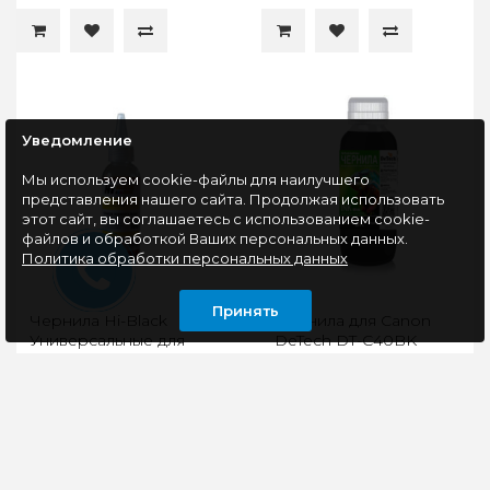
Уведомление
Мы используем cookie-файлы для наилучшего
представления нашего сайта. Продолжая использовать
этот сайт, вы соглашаетесь с использованием cookie-
файлов и обработкой Ваших персональных данных.
Политика обработки персональных данных
Принять
Чернила Hi-Black
Чернила для Canon
Универсальные для
DeTech DT-C40BK
Canon (Тип C-V1), Y, 0,1
Black 100ml
л.
Универсальные
DETECH DT-
жёлтые чернила Hi-
C40BK:Чернила
Black Ink на водной
повышенной