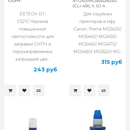
100ml
iP7240/MG5440/6340
(CLI-451), Y, 0,1 л.
DETECH DT-
Для струйных
C521C:Чернила
принтеров и мфу
повышенной
Canon: Pixma MG5420/
светостойкости для
MG5440/ MG5450/
заправки СНПЧ и
MG5460/ MG5470/
перезапрявляемых
MG5480/ MG5520/ MG..
катриджей цве..
315 руб
243 руб